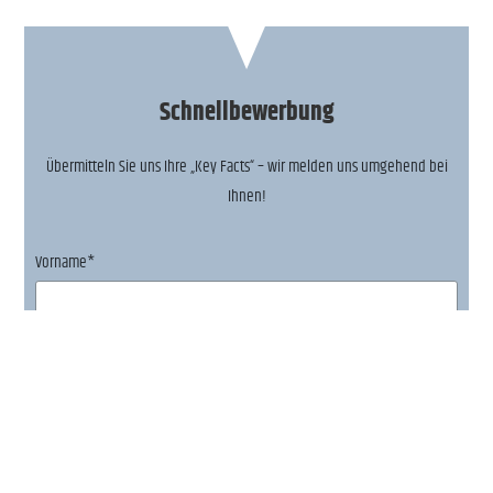
Schnellbewerbung
Übermitteln Sie uns Ihre „Key Facts“ – wir melden uns umgehend bei
Ihnen!
Vorname*
Nachame*
E-Mail*