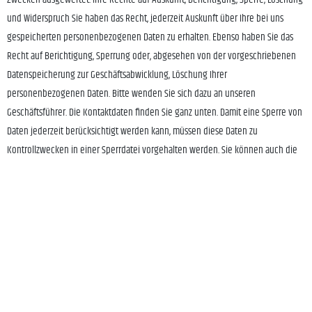
und Widerspruch Sie haben das Recht, jederzeit Auskunft über Ihre bei uns
gespeicherten personenbezogenen Daten zu erhalten. Ebenso haben Sie das
Recht auf Berichtigung, Sperrung oder, abgesehen von der vorgeschriebenen
Datenspeicherung zur Geschäftsabwicklung, Löschung Ihrer
personenbezogenen Daten. Bitte wenden Sie sich dazu an unseren
Geschäftsführer. Die Kontaktdaten finden Sie ganz unten. Damit eine Sperre von
Daten jederzeit berücksichtigt werden kann, müssen diese Daten zu
Kontrollzwecken in einer Sperrdatei vorgehalten werden. Sie können auch die
Löschung der Daten verlangen, soweit keine gesetzliche
Archivierungsverpflichtung besteht. Soweit eine solche Verpflichtung besteht,
sperren wir Ihre Daten auf Wunsch. Sie können Änderungen oder den Widerruf
einer Einwilligung durch entsprechende Mitteilung an uns mit Wirkung für die
Zukunft vornehmen.
Datensicherheit
Wir haben technische und organisatorische Sicherheitsmaßnahmen getroffen,